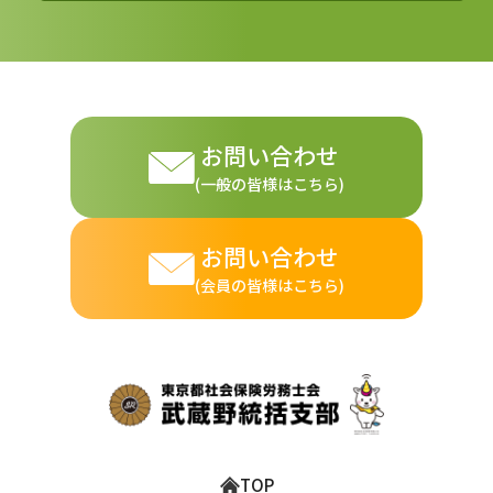
・お客さまの同意がある場合
・お客さまが希望されるサービスを行なうために
本会が業務を委託する業者に対して開示する場合
・法令に基づき開示することが必要である場合
個人情報の安全対策
お問い合わせ
(一般の皆様はこちら)
本会は、個人情報の正確性及び安全性確保のために、セキュ
リティに万全の対策を講じています。
お問い合わせ
ご本人の照会
(会員の皆様はこちら)
お客さまがご本人の個人情報の照会・修正・削除などをご希
望される場合には、ご本人であることを確認の上、対応させ
ていただきます。
法令、規範の遵守と見直し
本会は、保有する個人情報に関して適用される日本の法令、
その他規範を遵守するとともに、本ポリシーの内容を適宜見
TOP