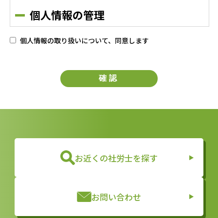
個人情報の管理
本会は、お客さまの個人情報を正確かつ最新の状態に保ち、
個人情報の取り扱いについて、同意します
個人情報への不正アクセス・紛失・破損・改ざん・漏洩など
を防止するため、セキュリティシステムの維持・管理体制の
整備・社員教育の徹底等の必要な措置を講じ、安全対策を実
施し個人情報の厳重な管理を行ないます。
個人情報の利用目的
お客さまからお預かりした個人情報は、当事務所からのご連
絡や業務のご案内やご質問に対する回答として、電子メール
や資料のご送付に利用いたします。
個人情報の第三者への開示・提供の
お近くの社労士を探す
禁止
本会は、お客さまよりお預かりした個人情報を適切に管理
お問い合わせ
し、次のいずれかに該当する場合を除き、個人情報を第三者
に開示いたしません。