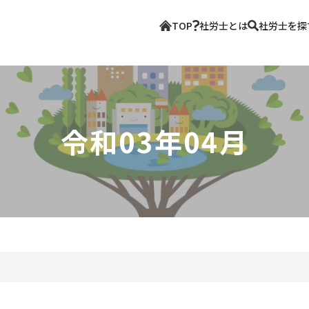
TOP
社労士とは
社労士を探
令和03年04月